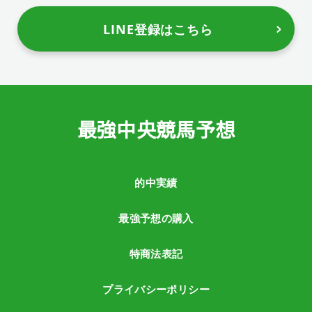
LINE登録はこちら
最強中央競馬予想
的中実績
最強予想の購入
特商法表記
プライバシーポリシー