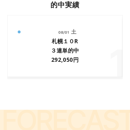
的中実績
土
08/01
札幌１０R
1
1
３連単的中
292,050円
FORECAS