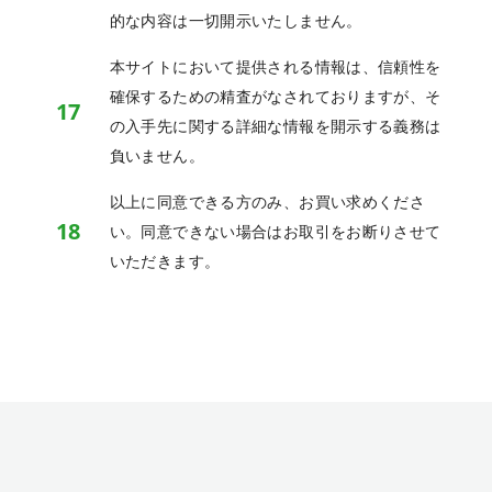
的な内容は一切開示いたしません。
本サイトにおいて提供される情報は、信頼性を
確保するための精査がなされておりますが、そ
17
の入手先に関する詳細な情報を開示する義務は
負いません。
以上に同意できる方のみ、お買い求めくださ
18
い。同意できない場合はお取引をお断りさせて
いただきます。