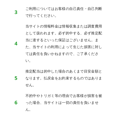
ご利用についてはお客様の自己責任・自己判断
3
で行ってください。
当サイトの情報料金は情報収集または調査費用
として扱われます。必ず的中する、必ず推定配
当に達するといった保証はございません。ま
4
た、当サイトの利用によって生じた損害に対し
ては責任を負いかねますので、ご了承くださ
い。
推定配当は的中した場合のあくまで目安金額と
5
なります。払戻金をお約束するものではありま
せん。
不的中やトリガミ等の理由でお客様が損害を被
6
った場合、当サイトは一切の責任を負いませ
ん。