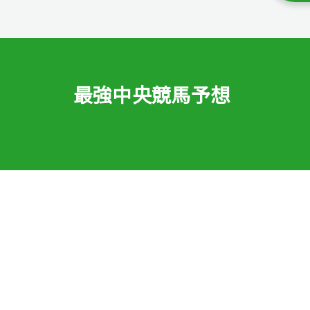
最強中央競馬予想