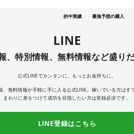
的中実績
最強予想の購入
LINE
報、特別情報、無料情報など盛り
公式LINEでカンタンに、もっとお金持ちに。
報、無料情報が手軽に手に入る公式LINE。稼いでいる方はす
まわりに差をつけて成功を目指したい方は登録必須です。
LINE登録はこちら