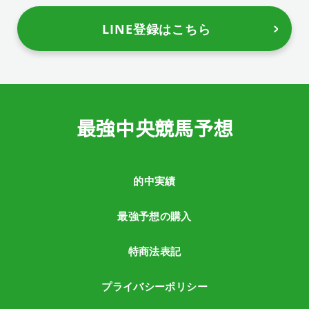
LINE登録はこちら
最強中央競馬予想
的中実績
最強予想の購入
特商法表記
プライバシーポリシー