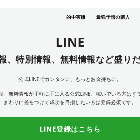
的中実績
最強予想の購入
LINE
報、特別情報、無料情報など盛り
公式LINEでカンタンに、もっとお金持ちに。
報、無料情報が手軽に手に入る公式LINE。稼いでいる方はす
まわりに差をつけて成功を目指したい方は登録必須です。
LINE登録はこちら