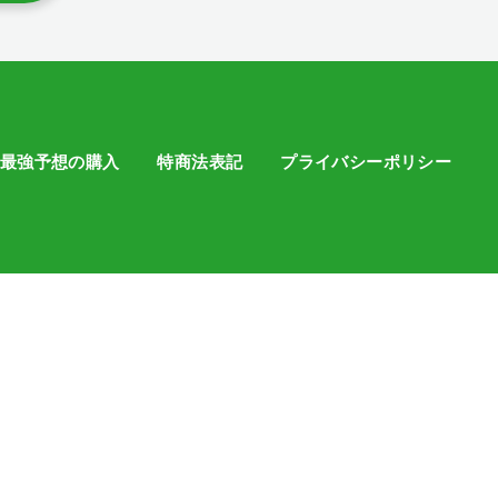
最強予想の購入
特商法表記
プライバシーポリシー