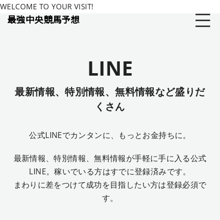
WELCOME TO YOUR VISIT!
最強中央競馬予想
LINE
最新情報、特別情報、無料情報など盛りだ
くさん
公式LINEでカンタンに、もっとお金持ちに。
最新情報、特別情報、無料情報が手軽に手に入る公式
LINE。稼いでいる方はすでに登録済みです。
まわりに差をつけて成功を目指したい方は登録必須で
す。