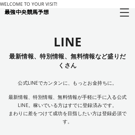
WELCOME TO YOUR VISIT!
最強中央競馬予想
LINE
最新情報、特別情報、無料情報など盛りだ
くさん
公式LINEでカンタンに、もっとお金持ちに。
最新情報、特別情報、無料情報が手軽に手に入る公式
LINE。稼いでいる方はすでに登録済みです。
まわりに差をつけて成功を目指したい方は登録必須で
す。