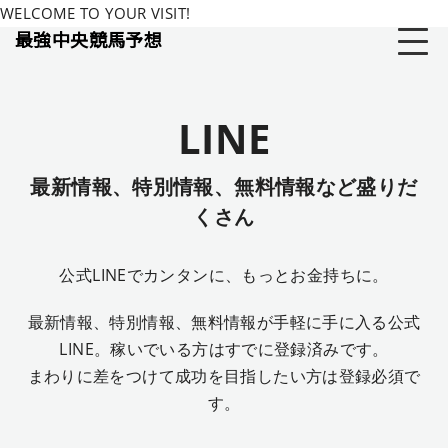
WELCOME TO YOUR VISIT!
最強中央競馬予想
LINE
最新情報、特別情報、無料情報など盛りだ
くさん
公式LINEでカンタンに、もっとお金持ちに。
最新情報、特別情報、無料情報が手軽に手に入る公式
LINE。稼いでいる方はすでに登録済みです。
まわりに差をつけて成功を目指したい方は登録必須で
す。