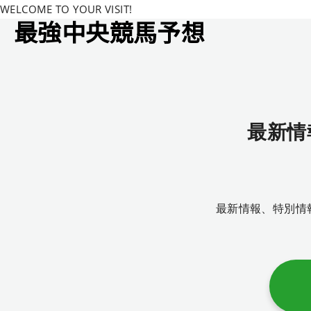
WELCOME TO YOUR VISIT!
最強中央競馬予想
最新情
最新情報、特別情