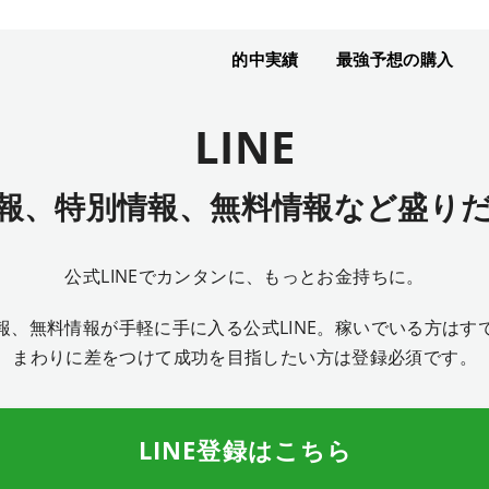
的中実績
最強予想の購入
LINE
報、特別情報、無料情報など盛り
公式LINEでカンタンに、もっとお金持ちに。
報、無料情報が手軽に手に入る公式LINE。稼いでいる方はす
まわりに差をつけて成功を目指したい方は登録必須です。
LINE登録はこちら