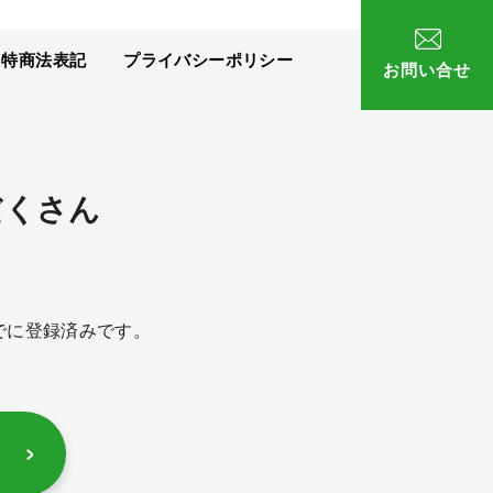
特商法表記
プライバシーポリシー
お問い合せ
だくさん
でに登録済みです。