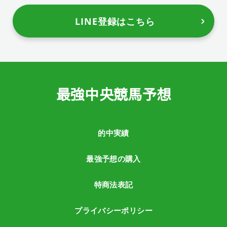
LINE登録はこちら
最強中央競馬予想
的中実績
最強予想の購入
特商法表記
プライバシーポリシー