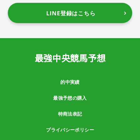
LINE登録はこちら
最強中央競馬予想
的中実績
最強予想の購入
特商法表記
プライバシーポリシー