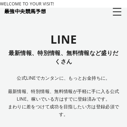
WELCOME TO YOUR VISIT!
最強中央競馬予想
LINE
最新情報、特別情報、無料情報など盛りだ
くさん
公式LINEでカンタンに、もっとお金持ちに。
最新情報、特別情報、無料情報が手軽に手に入る公式
LINE。稼いでいる方はすでに登録済みです。
まわりに差をつけて成功を目指したい方は登録必須で
す。