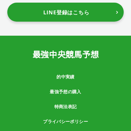
LINE登録はこちら
最強中央競馬予想
的中実績
最強予想の購入
特商法表記
プライバシーポリシー