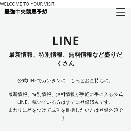
WELCOME TO YOUR VISIT!
最強中央競馬予想
LINE
最新情報、特別情報、無料情報など盛りだ
くさん
公式LINEでカンタンに、もっとお金持ちに。
最新情報、特別情報、無料情報が手軽に手に入る公式
LINE。稼いでいる方はすでに登録済みです。
まわりに差をつけて成功を目指したい方は登録必須で
す。