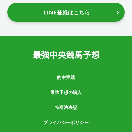
LINE登録はこちら
最強中央競馬予想
的中実績
最強予想の購入
特商法表記
プライバシーポリシー