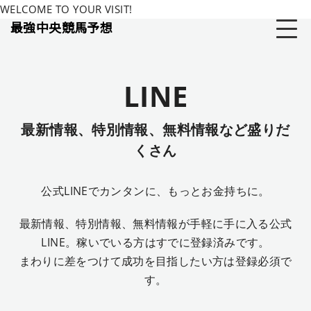
WELCOME TO YOUR VISIT!
最強中央競馬予想
LINE
最新情報、特別情報、無料情報など盛りだ
くさん
公式LINEでカンタンに、もっとお金持ちに。
最新情報、特別情報、無料情報が手軽に手に入る公式
LINE。稼いでいる方はすでに登録済みです。
まわりに差をつけて成功を目指したい方は登録必須で
す。