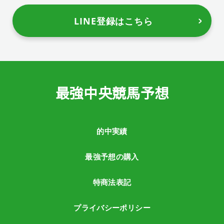
LINE登録はこちら
最強中央競馬予想
的中実績
最強予想の購入
特商法表記
プライバシーポリシー