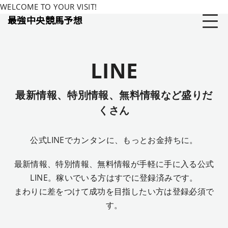
WELCOME TO YOUR VISIT!
最強中央競馬予想
LINE
最新情報、特別情報、無料情報など盛りだ
くさん
公式LINEでカンタンに、もっとお金持ちに。
最新情報、特別情報、無料情報が手軽に手に入る公式
LINE。稼いでいる方はすでに登録済みです。
まわりに差をつけて成功を目指したい方は登録必須で
す。