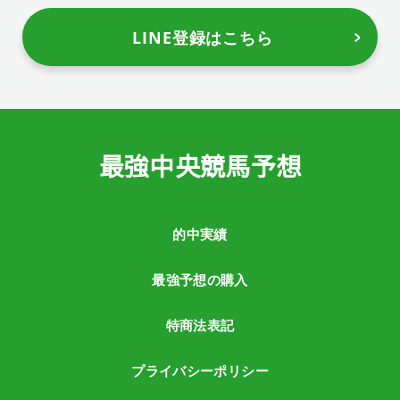
LINE登録はこちら
最強中央競馬予想
的中実績
最強予想の購入
特商法表記
プライバシーポリシー