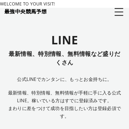
WELCOME TO YOUR VISIT!
最強中央競馬予想
LINE
最新情報、特別情報、無料情報など盛りだ
くさん
公式LINEでカンタンに、もっとお金持ちに。
最新情報、特別情報、無料情報が手軽に手に入る公式
LINE。稼いでいる方はすでに登録済みです。
まわりに差をつけて成功を目指したい方は登録必須で
す。