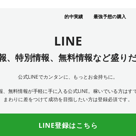
的中実績
最強予想の購入
LINE
報、特別情報、無料情報など盛り
公式LINEでカンタンに、もっとお金持ちに。
報、無料情報が手軽に手に入る公式LINE。稼いでいる方はす
まわりに差をつけて成功を目指したい方は登録必須です。
LINE登録はこちら