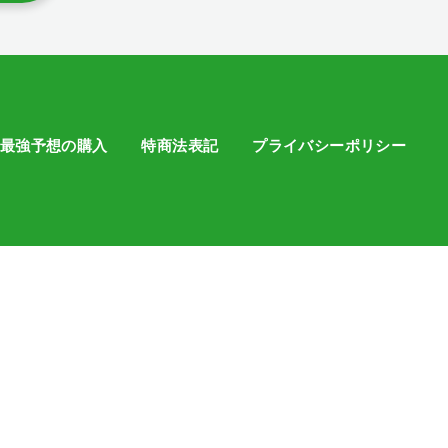
最強予想の購入
特商法表記
プライバシーポリシー