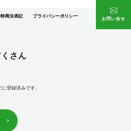
特商法表記
プライバシーポリシー
お問い合せ
だくさん
でに登録済みです。