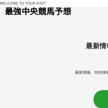
WELCOME TO YOUR VISIT!
最強中央競馬予想
最新情
最新情報、特別情