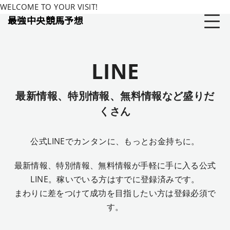
WELCOME TO YOUR VISIT!
最強中央競馬予想
LINE
最新情報、特別情報、無料情報など盛りだ
くさん
公式LINEでカンタンに、もっとお金持ちに。
最新情報、特別情報、無料情報が手軽に手に入る公式
LINE。稼いでいる方はすでに登録済みです。
まわりに差をつけて成功を目指したい方は登録必須で
す。