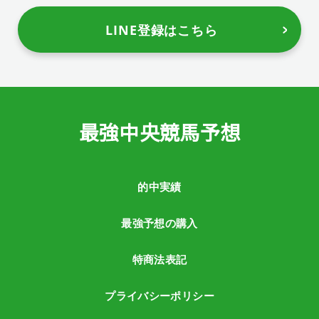
LINE登録はこちら
最強中央競馬予想
的中実績
最強予想の購入
特商法表記
プライバシーポリシー