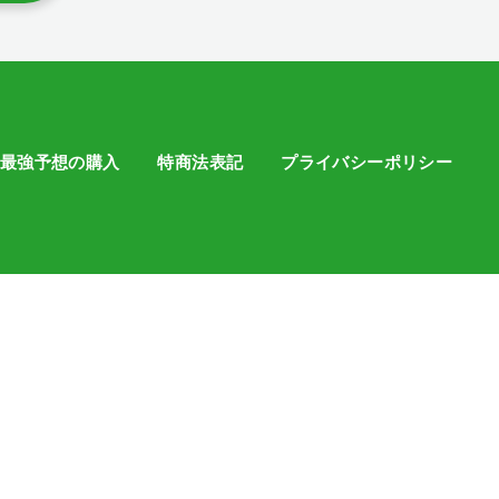
最強予想の購入
特商法表記
プライバシーポリシー