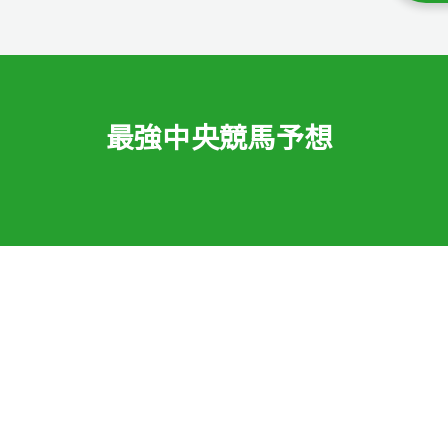
最強中央競馬予想