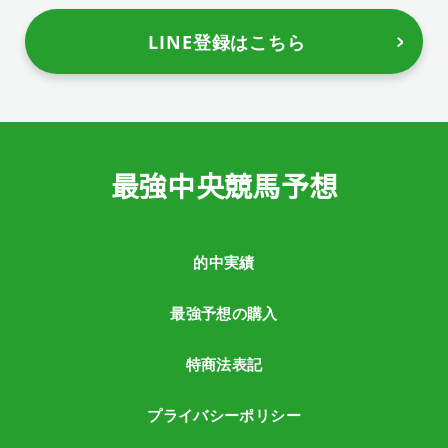
LINE登録はこちら
最強中央競馬予想
的中実績
最強予想の購入
特商法表記
プライバシーポリシー