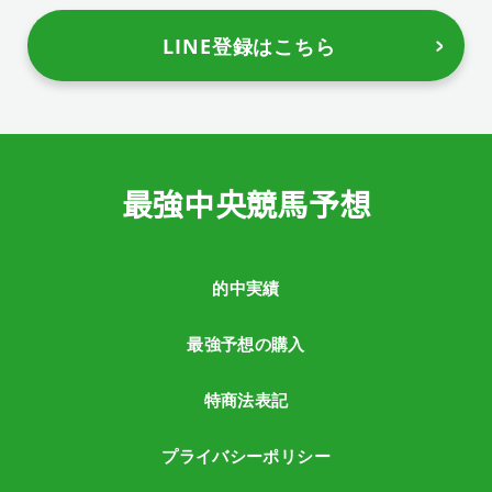
LINE登録はこちら
最強中央競馬予想
的中実績
最強予想の購入
特商法表記
プライバシーポリシー