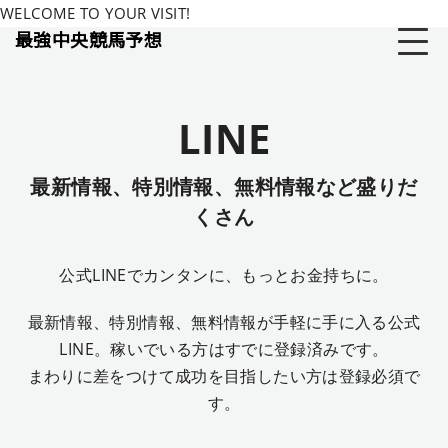
WELCOME TO YOUR VISIT!
最強中央競馬予想
LINE
最新情報、特別情報、無料情報など盛りだ
くさん
公式LINEでカンタンに、もっとお金持ちに。
最新情報、特別情報、無料情報が手軽に手に入る公式
LINE。稼いでいる方はすでに登録済みです。
まわりに差をつけて成功を目指したい方は登録必須で
す。