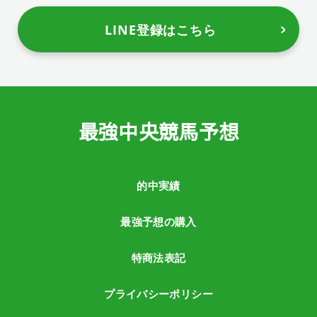
LINE登録はこちら
最強中央競馬予想
的中実績
最強予想の購入
特商法表記
プライバシーポリシー