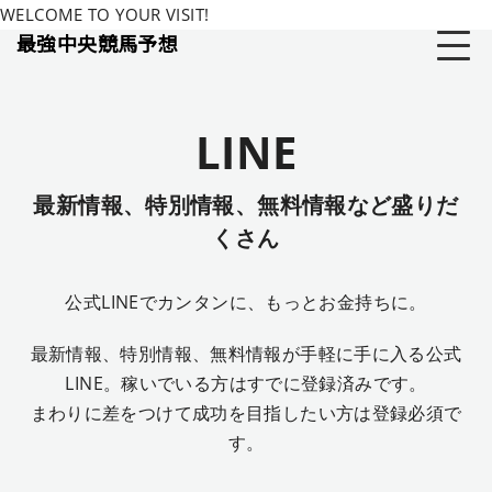
WELCOME TO YOUR VISIT!
最強中央競馬予想
LINE
最新情報、特別情報、無料情報など盛りだ
くさん
公式LINEでカンタンに、もっとお金持ちに。
最新情報、特別情報、無料情報が手軽に手に入る公式
LINE。稼いでいる方はすでに登録済みです。
まわりに差をつけて成功を目指したい方は登録必須で
す。