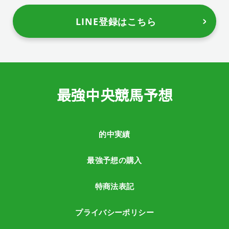
LINE登録はこちら
最強中央競馬予想
的中実績
最強予想の購入
特商法表記
プライバシーポリシー