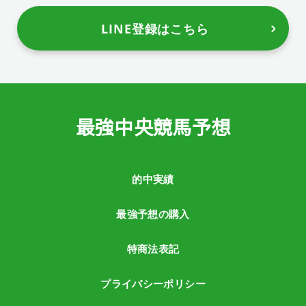
LINE登録はこちら
最強中央競馬予想
的中実績
最強予想の購入
特商法表記
プライバシーポリシー