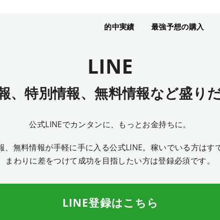
的中実績
最強予想の購入
LINE
報、特別情報、無料情報など盛り
公式LINEでカンタンに、もっとお金持ちに。
報、無料情報が手軽に手に入る公式LINE。稼いでいる方はす
まわりに差をつけて成功を目指したい方は登録必須です。
LINE登録はこちら