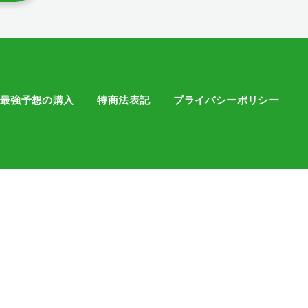
最強予想の購入
特商法表記
プライバシーポリシー