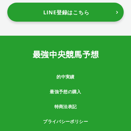
LINE登録はこちら
最強中央競馬予想
的中実績
最強予想の購入
特商法表記
プライバシーポリシー