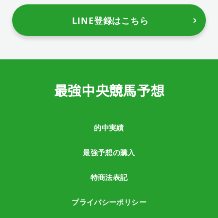
LINE登録はこちら
最強中央競馬予想
的中実績
最強予想の購入
特商法表記
プライバシーポリシー